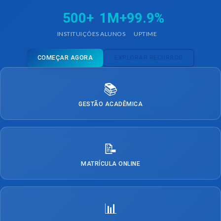
500+
1M+
99.9%
INSTITUIÇÕES
ALUNOS
UPTIME
COMEÇAR AGORA
EXPLORAR RECURSOS
📚
GESTÃO ACADÊMICA
📝
MATRÍCULA ONLINE
📊